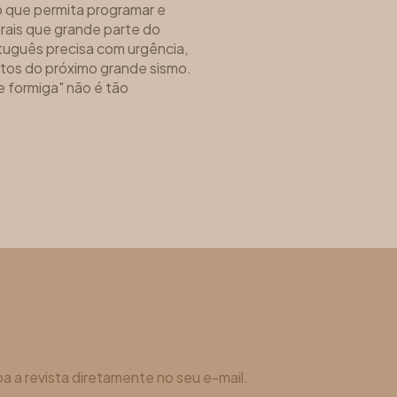
o que permita programar e
urais que grande parte do
tuguês precisa com urgência,
itos do próximo grande sismo.
e formiga" não é tão
a a revista diretamente no seu e-mail.