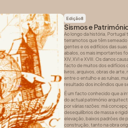
Edição
8
Sismos e Patrimóni
Ao longo da história, Portugal 
terramotos que têm semeado a
gentes e os edifícios das sua
abalos, os mais importantes f
XIV, XVI e XVIII. Os danos ca
facto de muitos dos edifícios
livros, arquivos, obras de arte,
entre o entulho e as ruínas, m
resultado dos incêndios que s
É um facto conhecido que a in
do actual património arquitec
por várias razões: má concepç
desequilíbrios de massa e rig
elevação, baixos padrões de p
construção, tanto na obra orig