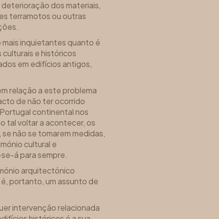
 deterioração dos materiais,
es terramotos ou outras
ações.
o mais inquietantes quanto é
culturais e históricos
dos em edifícios antigos,
m relação a este problema
cto de não ter ocorrido
ortugal continental nos
 tal voltar a acontecer, os
e, se não se tomarem medidas,
imónio cultural e
-se-á para sempre.
imónio arquitectónico
 é, portanto, um assunto de
uer intervenção relacionada
difícios históricos é a sua