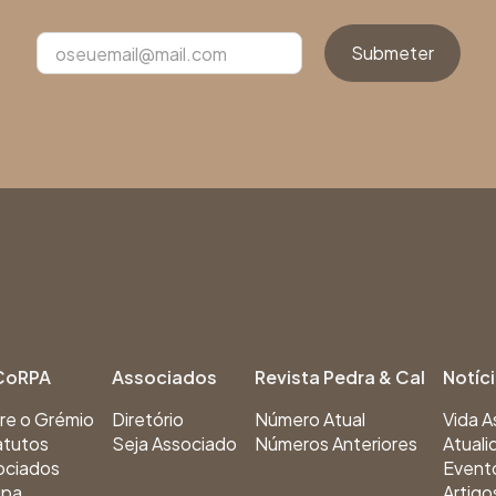
CoRPA
Associados
Revista Pedra & Cal
Notíc
re o Grémio
Diretório
Número Atual
Vida A
atutos
Seja Associado
Números Anteriores
Atuali
ociados
Event
ipa
Artigo