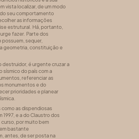
m vista localizar, de um modo
s do seu comportamento
ecolher as informações
ise estrutural. Há, portanto,
urge fazer. Parte dos
 possuem, sequer,
a geometria, constituição e
destruidor, é urgente cruzar a
 sísmico do país com a
numentos, referenciar as
dos monumentos e do
cer prioridades e planear
ísmica.
 como as dispendiosas
 1997, e a do Claustro dos
curso, por muito bem
gem bastante
, antes, de ser posta na