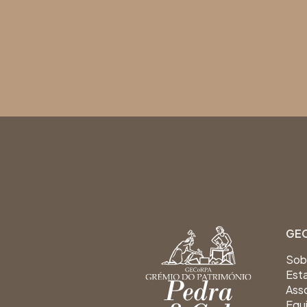
GE
Sob
Est
Ass
Equ