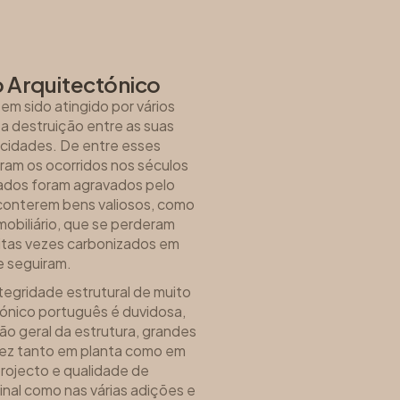
o Arquitectónico
tem sido atingido por vários
 destruição entre as suas
s cidades. De entre esses
oram os ocorridos nos séculos
usados foram agravados pelo
 conterem bens valiosos, como
 mobiliário, que se perderam
uitas vezes carbonizados em
e seguiram.
tegridade estrutural de muito
tónico português é duvidosa,
ão geral da estrutura, grandes
idez tanto em planta como em
rojecto e qualidade de
inal como nas várias adições e