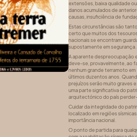
extensões, baixa qualidade ou
danos acumulados de anterior
causas, insuficiência de fund
Estas circunstâncias são tant
certo que muitos dos tesouros 
nacionais se encontram guarda
supostamente em segurança.
A aparente despreocupação e
deve-se, provavelmente, ao fa
nenhum grande terramoto em P
últimos duzentos anos. Quando
prejuízos serão muito graves 
uma parte significativa do patr
arquitectónico do país perder
Cuidar da integridade do patr
localizado em regiões sísmicas
importância nacional.
O ponto de partida para qualq
com a reabilitação sísmica de e