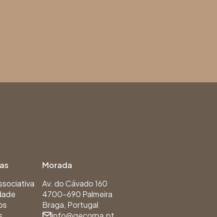
ias
Morada
ssociativa
Av. do Cávado 160
dade
4700-690 Palmeira
os
Braga, Portugal
s
info@gecorpa.pt