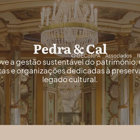
Pedra & Cal
O GECoRPA
Associados
R
a gestão sustentável do património, 
tas e organizações dedicadas à preserv
legado cultural.