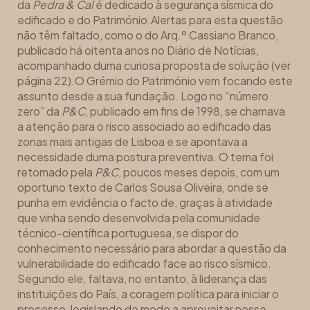
da
Pedra & Cal
é dedicado à segurança sísmica do
edificado e do Património.Alertas para esta questão
não têm faltado, como o do Arq.º Cassiano Branco,
publicado há oitenta anos no Diário de Notícias,
acompanhado duma curiosa proposta de solução (ver
página 22).O Grémio do Património vem focando este
assunto desde a sua fundação. Logo no “número
zero” da
P&C
, publicado em fins de 1998, se chamava
a atenção para o risco associado ao edificado das
zonas mais antigas de Lisboa e se apontava a
necessidade duma postura preventiva. O tema foi
retomado pela
P&C
, poucos meses depois, com um
oportuno texto de Carlos Sousa Oliveira, onde se
punha em evidência o facto de, graças à atividade
que vinha sendo desenvolvida pela comunidade
técnico-científica portuguesa, se dispor do
conhecimento necessário para abordar a questão da
vulnerabilidade do edificado face ao risco sísmico.
Segundo ele, faltava, no entanto, à liderança das
instituições do País, a coragem política para iniciar o
processo, legislando de modo a aproveitar nesse