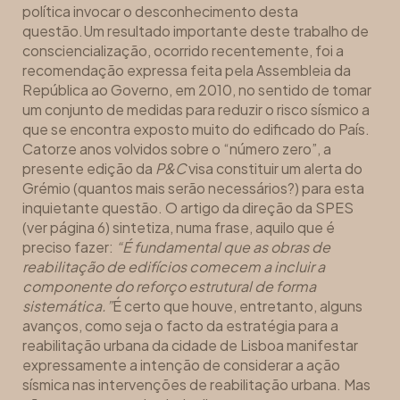
política invocar o desconhecimento desta
questão.Um resultado importante deste trabalho de
consciencialização, ocorrido recentemente, foi a
recomendação expressa feita pela Assembleia da
República ao Governo, em 2010, no sentido de tomar
um conjunto de medidas para reduzir o risco sísmico a
que se encontra exposto muito do edificado do País.
Catorze anos volvidos sobre o “número zero”, a
presente edição da
P&C
visa constituir um alerta do
Grémio (quantos mais serão necessários?) para esta
inquietante questão. O artigo da direção da SPES
(ver página 6) sintetiza, numa frase, aquilo que é
preciso fazer:
“É fundamental que as obras de
reabilitação de edifícios comecem a incluir a
componente do reforço estrutural de forma
sistemática.”
É certo que houve, entretanto, alguns
avanços, como seja o facto da estratégia para a
reabilitação urbana da cidade de Lisboa manifestar
expressamente a intenção de considerar a ação
sísmica nas intervenções de reabilitação urbana. Mas