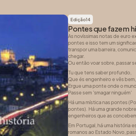
Edição
14
Pontes que fazem hi
As novíssimas notas de euro ex
pontes e isso tem um signific
transpor uma barreira, comunicar
chegar.
Ou então voar sobre, passar se
Tu que tens saber profundo,
Que és engenheiro e vês bem,
Ergue uma ponte onde o mun
Passe sem 'smagar ninguém'
Há uma mística nas pontes (Pon
pontes). Há uma grande nobre
engenheiros que as concebe
Em Portugal, há uma história e
romanos ao Estado Novo, passa