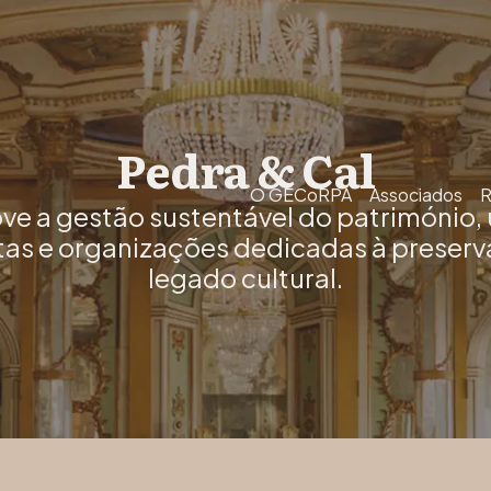
Pedra & Cal
O GECoRPA
Associados
R
a gestão sustentável do património, 
tas e organizações dedicadas à preserv
legado cultural.