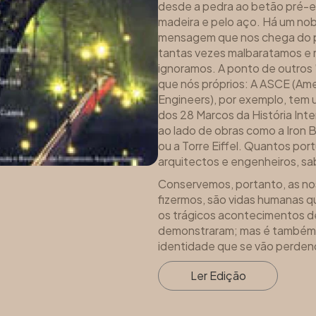
desde a pedra ao betão pré-e
madeira e pelo aço. Há um nob
mensagem que nos chega do p
tantas vezes malbaratamos e
ignoramos. A ponto de outros 'l
que nós próprios: A ASCE (Amer
Engineers), por exemplo, tem 
dos 28 Marcos da História Inte
ao lado de obras como a Iron 
ou a Torre Eiffel. Quantos po
arquitectos e engenheiros, s
Conservemos, portanto, as no
fizermos, são vidas humanas q
os trágicos acontecimentos d
demonstraram; mas é também o
identidade que se vão perden
Ler Edição