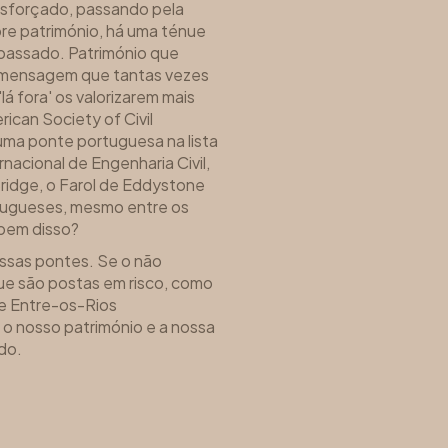
sforçado, passando pela
re património, há uma ténue
assado. Património que
 mensagem que tantas vezes
á fora' os valorizarem mais
ican Society of Civil
uma ponte portuguesa na lista
rnacional de Engenharia Civil,
Bridge, o Farol de Eddystone
rtugueses, mesmo entre os
abem disso?
ssas pontes. Se o não
ue são postas em risco, como
e Entre-os-Rios
 nosso património e a nossa
do.