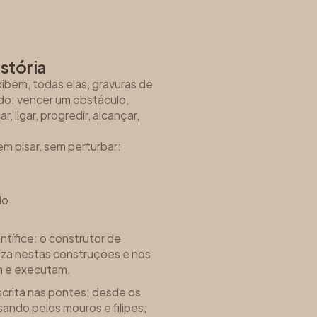
stória
ibem, todas elas, gravuras de
ado: vencer um obstáculo,
, ligar, progredir, alcançar,
m pisar, sem perturbar:
do
tífice: o construtor de
za nestas construções e nos
m e executam.
scrita nas pontes; desde os
ndo pelos mouros e filipes;