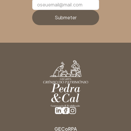
GECoRPA