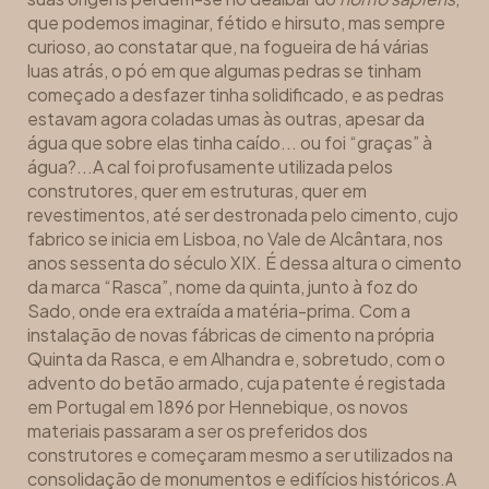
que podemos imaginar, fétido e hirsuto, mas sempre
curioso, ao constatar que, na fogueira de há várias
luas atrás, o pó em que algumas pedras se tinham
começado a desfazer tinha solidificado, e as pedras
estavam agora coladas umas às outras, apesar da
água que sobre elas tinha caído... ou foi “graças” à
água?...A cal foi profusamente utilizada pelos
construtores, quer em estruturas, quer em
revestimentos, até ser destronada pelo cimento, cujo
fabrico se inicia em Lisboa, no Vale de Alcântara, nos
anos sessenta do século XIX. É dessa altura o cimento
da marca “Rasca”, nome da quinta, junto à foz do
Sado, onde era extraída a matéria-prima. Com a
instalação de novas fábricas de cimento na própria
Quinta da Rasca, e em Alhandra e, sobretudo, com o
advento do betão armado, cuja patente é registada
em Portugal em 1896 por Hennebique, os novos
materiais passaram a ser os preferidos dos
construtores e começaram mesmo a ser utilizados na
consolidação de monumentos e edifícios históricos.A