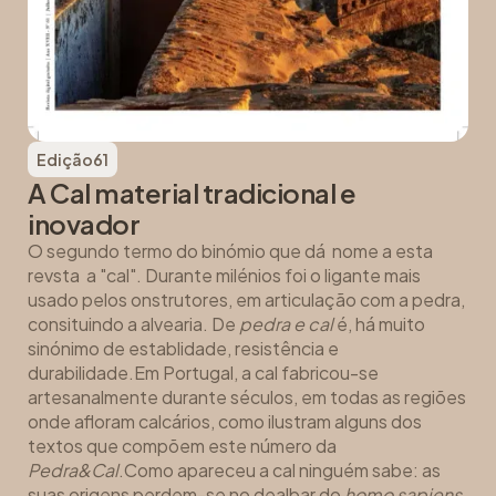
Edição
61
A Cal material tradicional e
inovador
O segundo termo do binómio que dá nome a esta
revsta a "cal". Durante milénios foi o ligante mais
usado pelos onstrutores, em articulação com a pedra,
consituindo a alvearia. De
pedra e cal
é, há muito
sinónimo de establidade, resistência e
durabilidade.Em Portugal, a cal fabricou-se
artesanalmente durante séculos, em todas as regiões
onde afloram calcários, como ilustram alguns dos
textos que compõem este número da
Pedra&Cal
.Como apareceu a cal ninguém sabe: as
suas origens perdem-se no dealbar do
homo sapiens
,