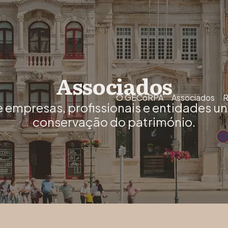
Associados
O GECoRPA
Associados
R
empresas, profissionais e entidades uni
conservação do património.